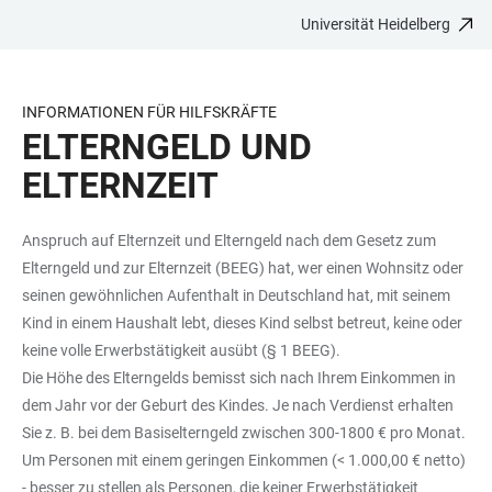
Universität Heidelberg
ZUM
HAUPTNAVIGATION
WEBSEITENSUCHE
LINKS
HAUPTINHALT
ÖFFNEN
ÖFFNEN
ZUR
BARRIEREFREIHEIT
INFORMATIONEN FÜR HILFSKRÄFTE
ELTERNGELD UND
ELTERNZEIT
Anspruch auf Elternzeit und Elterngeld nach dem Gesetz zum
Elterngeld und zur Elternzeit (BEEG) hat, wer einen Wohnsitz oder
seinen gewöhnlichen Aufenthalt in Deutschland hat, mit seinem
Kind in einem Haushalt lebt, dieses Kind selbst betreut, keine oder
keine volle Erwerbstätigkeit ausübt (§ 1 BEEG).
Die Höhe des Elterngelds bemisst sich nach Ihrem Einkommen in
dem Jahr vor der Geburt des Kindes. Je nach Verdienst erhalten
Sie z. B. bei dem Basiselterngeld zwischen 300-1800 € pro Monat.
Um Personen mit einem geringen Einkommen (< 1.000,00 € netto)
- besser zu stellen als Personen, die keiner Erwerbstätigkeit